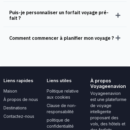
Puis-je personnaliser un forfait voyage pré-
fait ?
Comment commencer à planifier mon voyage ?
Liens rapides
Liens utiles
À propos
Voyageenavion
Maison
Politique relative
Voyageenavion
aux cookies
À propos de nous
est une plateforme
Clause de non-
de voyage
Destinations
responsabilité
intelligente
Contactez-nous
proposant des
politique de
vols, des hôtels et
confidentialité
des forfaits