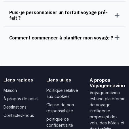
Puis-je personnaliser un forfait voyage pré-
fait ?
Comment commencer à planifier mon voyage ?
Liens rapides
Liens utiles
À propos
Voyageenavion
Maison
Politique relative
Voyageenavion
aux cookies
À propos de nous
est une plateforme
Clause de non-
de voyage
Destinations
responsabilité
intelligente
Contactez-nous
proposant des
politique de
vols, des hôtels et
confidentialité
des forfaits