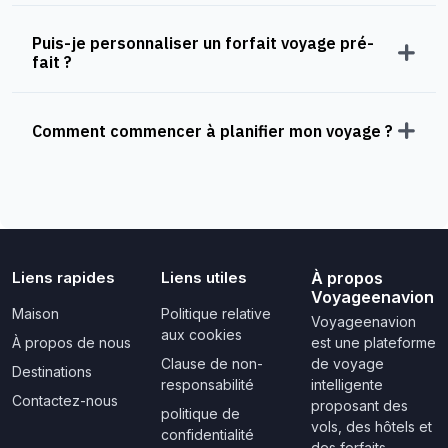
Puis-je personnaliser un forfait voyage pré-
fait ?
Comment commencer à planifier mon voyage ?
Liens rapides
Liens utiles
À propos
Voyageenavion
Maison
Politique relative
Voyageenavion
aux cookies
À propos de nous
est une plateforme
Clause de non-
de voyage
Destinations
responsabilité
intelligente
Contactez-nous
proposant des
politique de
vols, des hôtels et
confidentialité
des forfaits