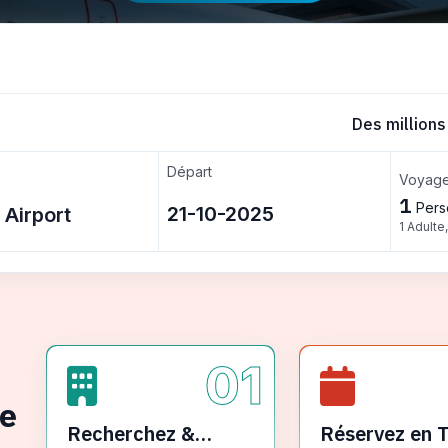
Des millions
Départ
Voyage
1
Pers
1 Adulte
01
ge
Recherchez &
Réservez en 