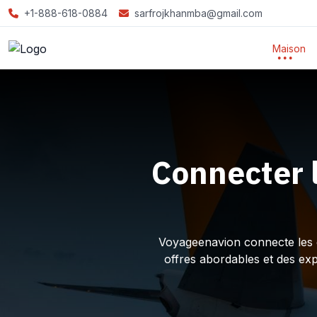
+1-888-618-0884
sarfrojkhanmba@gmail.com
Maison
Connecter 
Voyageenavion connecte les ex
offres abordables et des ex