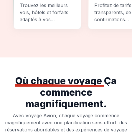
Comparez
Sécurité
Trouvez les meilleurs
Profitez de tarifs
vols, hôtels et forfaits
transparents, de
adaptés à vos
confirmations
préférences et à votre
instantanées et
budget.
d'options de pai
sécurisées pour
tranquillité d'espr
totale.
Où chaque voyage
Ça
commence
magnifiquement.
Avec Voyage Avion, chaque voyage commence
magnifiquement avec une planification sans effort, des
réservations abordables et des expériences de voyage