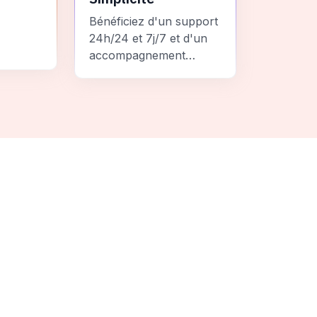
Bénéficiez d'un support
24h/24 et 7j/7 et d'un
accompagnement
personnalisé pour un
ement
voyage sans stress et
 une
inoubliable.
it