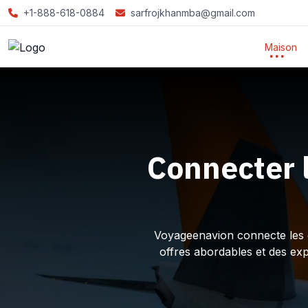
+1-888-618-0884
sarfrojkhanmba@gmail.com
Maison
Connecter 
Voyageenavion connecte les ex
offres abordables et des ex