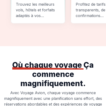
Comparez
Sécurité
Trouvez les meilleurs
Profitez de tarifs
vols, hôtels et forfaits
transparents, de
adaptés à vos
confirmations
préférences et à votre
instantanées et
budget.
d'options de pai
sécurisées pour
tranquillité d'espr
totale.
Où chaque voyage
Ça
commence
magnifiquement.
Avec Voyage Avion, chaque voyage commence
magnifiquement avec une planification sans effort, des
réservations abordables et des expériences de voyage