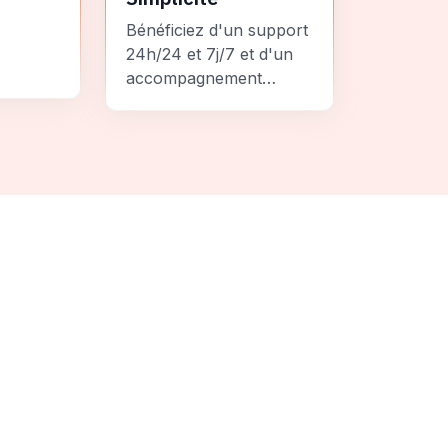
Bénéficiez d'un support
24h/24 et 7j/7 et d'un
accompagnement
personnalisé pour un
ement
voyage sans stress et
 une
inoubliable.
it