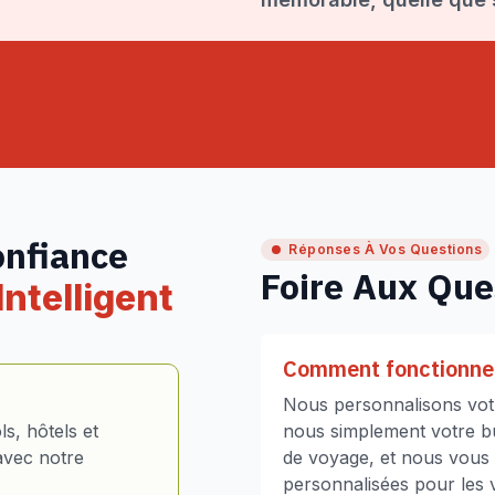
onfiance
Réponses À Vos Questions
Foire Aux Que
ntelligent
Comment fonctionne 
Nous personnalisons votr
s, hôtels et
nous simplement votre bud
avec notre
de voyage, et nous vous
personnalisées pour les vo