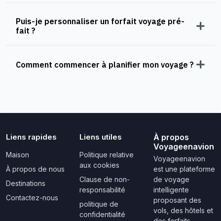
Puis-je personnaliser un forfait voyage pré-
fait ?
Comment commencer à planifier mon voyage ?
Liens rapides
Liens utiles
À propos
Voyageenavion
Maison
Politique relative
Voyageenavion
aux cookies
À propos de nous
est une plateforme
Clause de non-
de voyage
Destinations
responsabilité
intelligente
Contactez-nous
proposant des
politique de
vols, des hôtels et
confidentialité
des forfaits