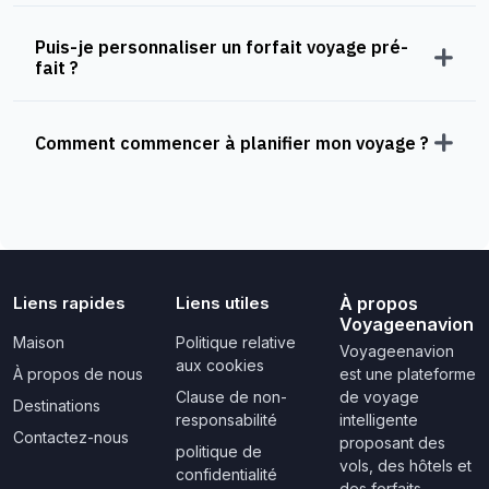
Puis-je personnaliser un forfait voyage pré-
fait ?
Comment commencer à planifier mon voyage ?
Liens rapides
Liens utiles
À propos
Voyageenavion
Maison
Politique relative
Voyageenavion
aux cookies
À propos de nous
est une plateforme
Clause de non-
de voyage
Destinations
responsabilité
intelligente
Contactez-nous
proposant des
politique de
vols, des hôtels et
confidentialité
des forfaits