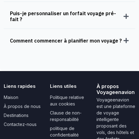
Puis-je personnaliser un forfait voyage pré-
fait ?
Comment commencer à planifier mon voyage ?
Liens rapides
Liens utiles
À propos
Voyageenavion
Maison
Politique relative
Voyageenavion
aux cookies
À propos de nous
est une plateforme
Clause de non-
de voyage
Destinations
responsabilité
intelligente
Contactez-nous
proposant des
politique de
vols, des hôtels et
confidentialité
des forfaits