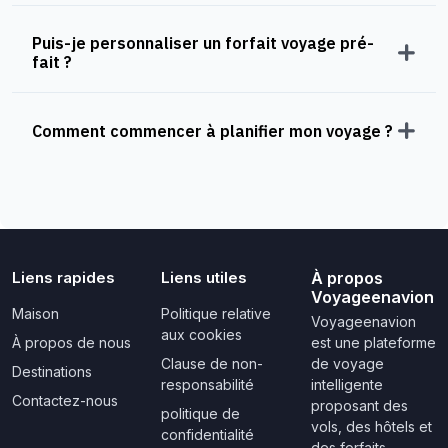
Puis-je personnaliser un forfait voyage pré-
fait ?
Comment commencer à planifier mon voyage ?
Liens rapides
Liens utiles
À propos
Voyageenavion
Maison
Politique relative
Voyageenavion
aux cookies
À propos de nous
est une plateforme
Clause de non-
de voyage
Destinations
responsabilité
intelligente
Contactez-nous
proposant des
politique de
vols, des hôtels et
confidentialité
des forfaits