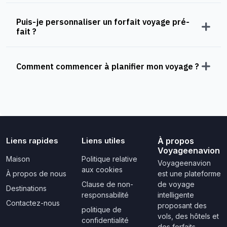
Puis-je personnaliser un forfait voyage pré-
fait ?
Comment commencer à planifier mon voyage ?
Liens rapides
Liens utiles
À propos
Voyageenavion
Maison
Politique relative
Voyageenavion
aux cookies
À propos de nous
est une plateforme
Clause de non-
de voyage
Destinations
responsabilité
intelligente
Contactez-nous
proposant des
politique de
vols, des hôtels et
confidentialité
des forfaits