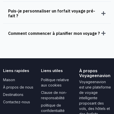
Puis-je personnaliser un forfait voyage pré-
fait ?
Comment commencer à planifier mon voyage ?
Liens rapides
Liens utiles
À propos
Voyageenavion
Maison
Politique relative
Voyageenavion
aux cookies
À propos de nous
est une plateforme
Clause de non-
de voyage
Destinations
responsabilité
intelligente
Contactez-nous
proposant des
politique de
vols, des hôtels et
confidentialité
des forfaits