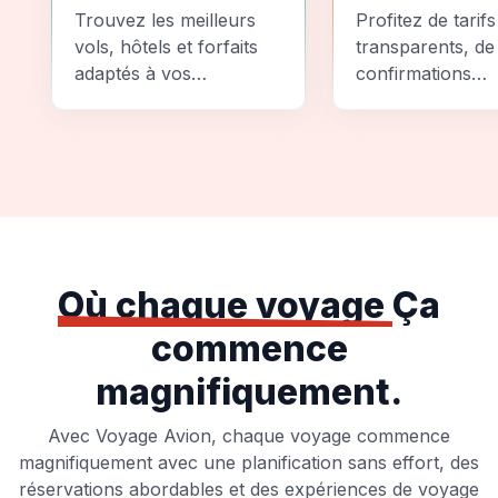
Comparez
Sécurité
Trouvez les meilleurs
Profitez de tarifs
vols, hôtels et forfaits
transparents, de
adaptés à vos
confirmations
préférences et à votre
instantanées et
budget.
d'options de pai
sécurisées pour
tranquillité d'espr
totale.
Où chaque voyage
Ça
commence
magnifiquement.
Avec Voyage Avion, chaque voyage commence
magnifiquement avec une planification sans effort, des
réservations abordables et des expériences de voyage