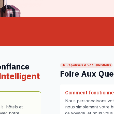
onfiance
Réponses À Vos Questions
Foire Aux Que
ntelligent
Comment fonctionne 
Nous personnalisons votr
s, hôtels et
nous simplement votre bud
avec notre
de voyage, et nous vous