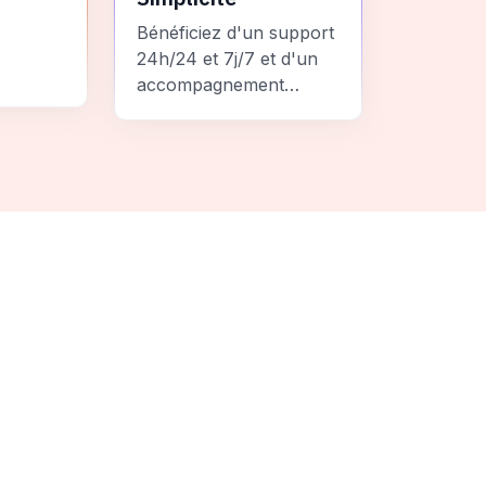
Bénéficiez d'un support
24h/24 et 7j/7 et d'un
accompagnement
personnalisé pour un
ement
voyage sans stress et
 une
inoubliable.
it