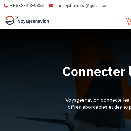
+1-888-618-0884
sarfrojkhanmba@gmail.com
Ma
Connecter 
Voyageenavion connecte les ex
offres abordables et des ex