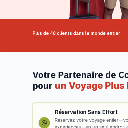
Plus de 40 clients dans le monde entier
Votre Partenaire de C
pour
un Voyage Plus I
Réservation Sans Effort
Réservez votre voyage entier—vol
expériences—en un seul endroit 