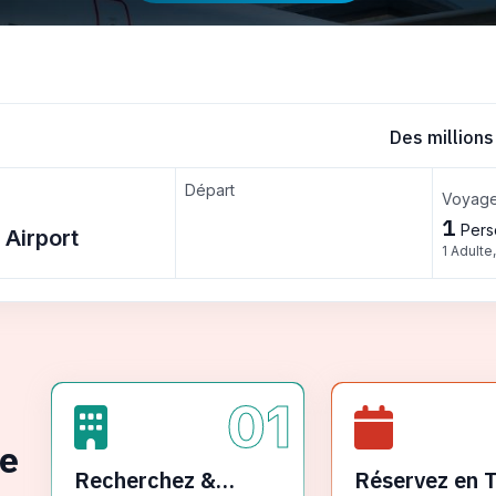
Des millions
Départ
Voyage
1
Pers
1 Adulte
01
ge
Recherchez &
Réservez en 