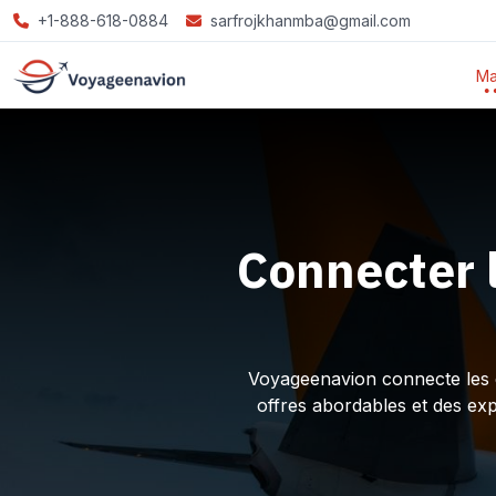
+1-888-618-0884
sarfrojkhanmba@gmail.com
Ma
Connecter 
Voyageenavion connecte les ex
offres abordables et des ex