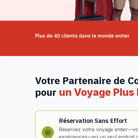
Plus de 40 clients dans le monde entier
Votre Partenaire de C
pour
un Voyage Plus I
Réservation Sans Effort
Réservez votre voyage entier—vol
expériences—en un seul endroit 