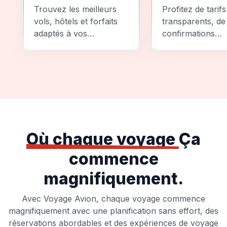
Comparez
Sécurité
Trouvez les meilleurs
Profitez de tarifs
vols, hôtels et forfaits
transparents, de
adaptés à vos
confirmations
préférences et à votre
instantanées et
budget.
d'options de pai
sécurisées pour
tranquillité d'espr
totale.
Où chaque voyage
Ça
commence
magnifiquement.
Avec Voyage Avion, chaque voyage commence
magnifiquement avec une planification sans effort, des
réservations abordables et des expériences de voyage