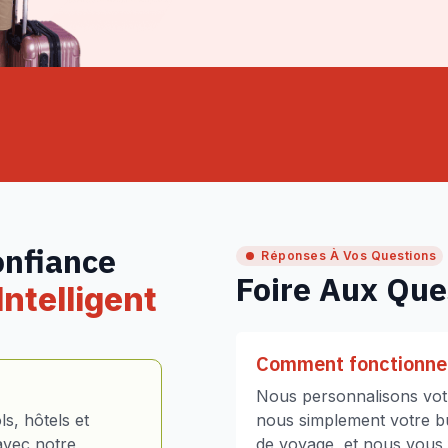
onfiance
Réponses À Vos Questions
Foire Aux Que
ntelligent
Comment fonctionne 
Nous personnalisons votr
s, hôtels et
nous simplement votre bud
avec notre
de voyage, et nous vous