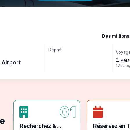
Des millions
Départ
Voyage
1
Pers
1 Adulte
01
ge
Recherchez &
Réservez en 