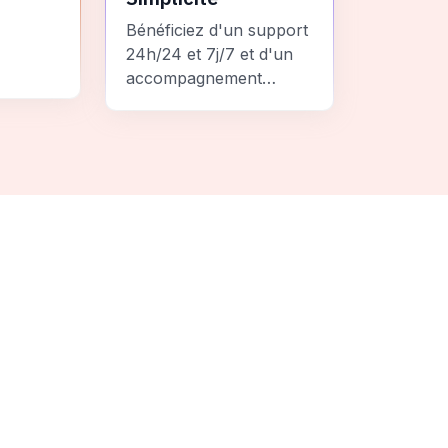
Bénéficiez d'un support
24h/24 et 7j/7 et d'un
accompagnement
personnalisé pour un
ement
voyage sans stress et
 une
inoubliable.
it