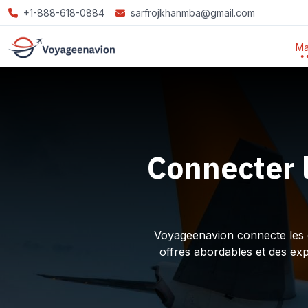
+1-888-618-0884
sarfrojkhanmba@gmail.com
Ma
Connecter 
Voyageenavion connecte les ex
offres abordables et des ex