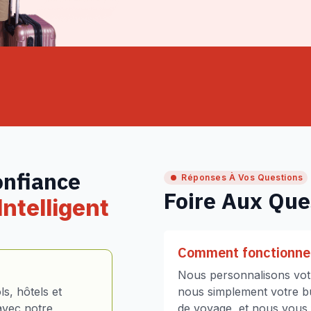
onfiance
Réponses À Vos Questions
Foire Aux Que
ntelligent
Comment fonctionne 
Nous personnalisons votr
s, hôtels et
nous simplement votre bud
avec notre
de voyage, et nous vous