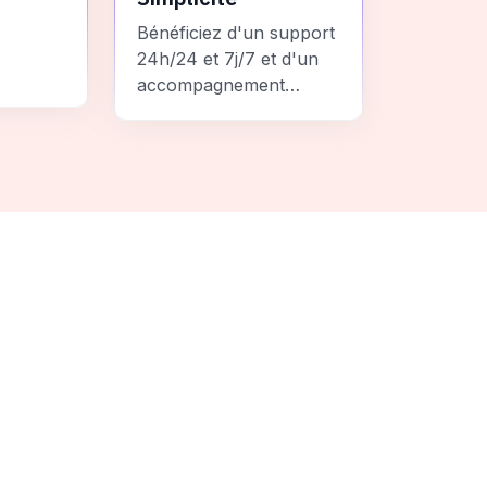
Bénéficiez d'un support
24h/24 et 7j/7 et d'un
accompagnement
personnalisé pour un
ement
voyage sans stress et
 une
inoubliable.
it