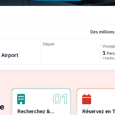
Des millions
Départ
Voyage
1
Pers
1 Adulte
01
ge
Recherchez &
Réservez en 