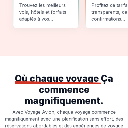
Comparez
Sécurité
Trouvez les meilleurs
Profitez de tarifs
vols, hôtels et forfaits
transparents, de
adaptés à vos
confirmations
préférences et à votre
instantanées et
budget.
d'options de pai
sécurisées pour
tranquillité d'espr
totale.
Où chaque voyage
Ça
commence
magnifiquement.
Avec Voyage Avion, chaque voyage commence
magnifiquement avec une planification sans effort, des
réservations abordables et des expériences de voyage