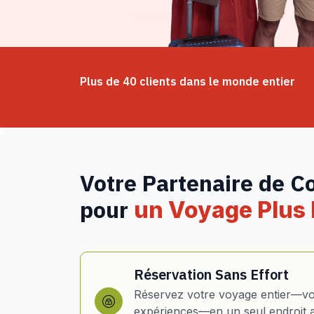
Plus de 40 clients dans le monde entier
Votre Partenaire de C
pour
un Voyage Plus I
Réservation Sans Effort
Réservez votre voyage entier—vol
expériences—en un seul endroit 