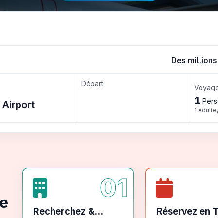
Des millions
Départ
Voyage
1
Pers
1 Adulte
01
ge
Recherchez &
Réservez en 