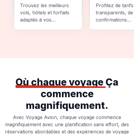
Comparez
Sécurité
Trouvez les meilleurs
Profitez de tarifs
vols, hôtels et forfaits
transparents, de
adaptés à vos
confirmations
préférences et à votre
instantanées et
budget.
d'options de pai
sécurisées pour
tranquillité d'espr
totale.
Où chaque voyage
Ça
commence
magnifiquement.
Avec Voyage Avion, chaque voyage commence
magnifiquement avec une planification sans effort, des
réservations abordables et des expériences de voyage