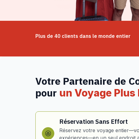
Plus de 40 clients dans le monde entier
Votre Partenaire de C
pour
un Voyage Plus I
Réservation Sans Effort
Réservez votre voyage entier—vol
expériences—en un seul endroit 