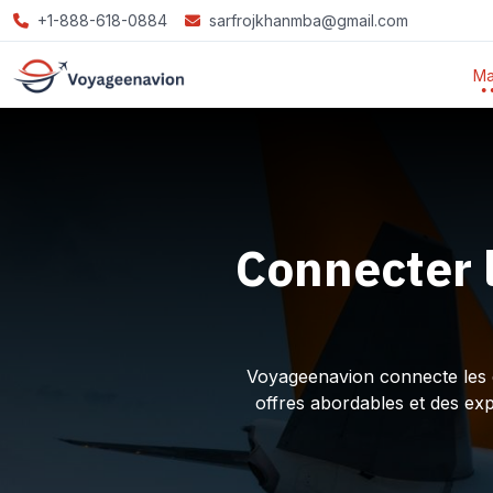
+1-888-618-0884
sarfrojkhanmba@gmail.com
Ma
Connecter 
Voyageenavion connecte les ex
offres abordables et des ex