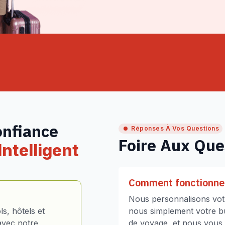
onfiance
Réponses À Vos Questions
Foire Aux Que
ntelligent
Comment fonctionne 
Nous personnalisons votr
s, hôtels et
nous simplement votre bud
avec notre
de voyage, et nous vous