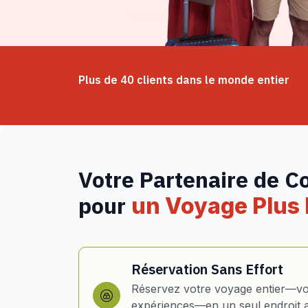
Plus de 40 clients dans le monde entier
Votre Partenaire de C
pour
un Voyage Plus I
Réservation Sans Effort
Réservez votre voyage entier—vol
expériences—en un seul endroit 