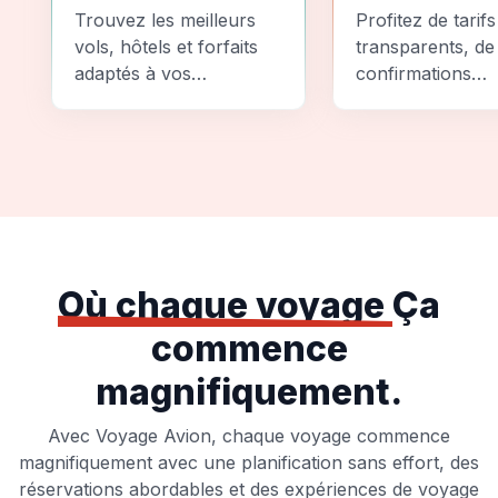
Comparez
Sécurité
Trouvez les meilleurs
Profitez de tarifs
vols, hôtels et forfaits
transparents, de
adaptés à vos
confirmations
préférences et à votre
instantanées et
budget.
d'options de pai
sécurisées pour
tranquillité d'espr
totale.
Où chaque voyage
Ça
commence
magnifiquement.
Avec Voyage Avion, chaque voyage commence
magnifiquement avec une planification sans effort, des
réservations abordables et des expériences de voyage