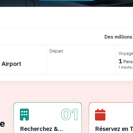
Des millions
Départ
Voyage
1
Pers
1 Adulte
01
ge
Recherchez &
Réservez en 