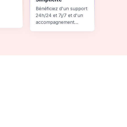
Bénéficiez d'un support
24h/24 et 7j/7 et d'un
accompagnement
personnalisé pour un
ement
voyage sans stress et
 une
inoubliable.
it