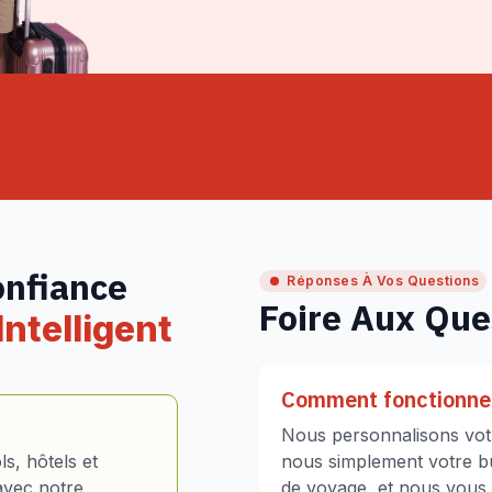
onfiance
Réponses À Vos Questions
Foire Aux Que
ntelligent
Comment fonctionne 
Nous personnalisons votr
s, hôtels et
nous simplement votre bud
avec notre
de voyage, et nous vous