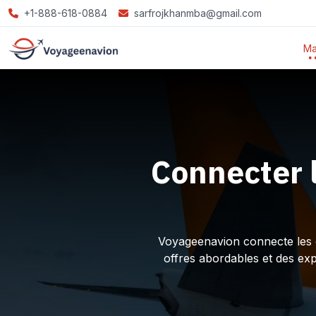
+1-888-618-0884
sarfrojkhanmba@gmail.com
Ma
Connecter 
Voyageenavion connecte les ex
offres abordables et des ex