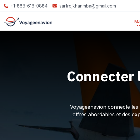
+1-888-618-0884
sarfrojkhanmba@gmail.com
Ma
Connecter 
Voyageenavion connecte les ex
offres abordables et des ex