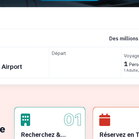
Des millions
Départ
Voyage
1
Pers
1 Adulte
01
ge
Recherchez &
Réservez en 