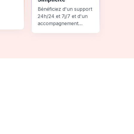
Bénéficiez d'un support
24h/24 et 7j/7 et d'un
accompagnement
personnalisé pour un
ement
voyage sans stress et
 une
inoubliable.
it