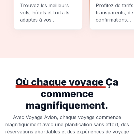
Comparez
Sécurité
Trouvez les meilleurs
Profitez de tarifs
vols, hôtels et forfaits
transparents, de
adaptés à vos
confirmations
préférences et à votre
instantanées et
budget.
d'options de pai
sécurisées pour
tranquillité d'espr
totale.
Où chaque voyage
Ça
commence
magnifiquement.
Avec Voyage Avion, chaque voyage commence
magnifiquement avec une planification sans effort, des
réservations abordables et des expériences de voyage