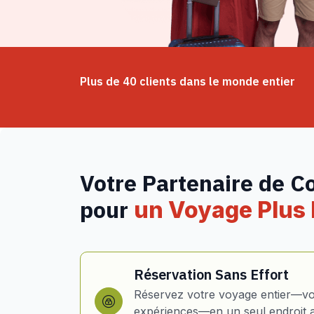
Plus de 40 clients dans le monde entier
Votre Partenaire de C
pour
un Voyage Plus I
Réservation Sans Effort
Réservez votre voyage entier—vol
expériences—en un seul endroit 