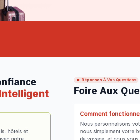
onfiance
Réponses À Vos Questions
Foire Aux Que
ntelligent
Comment fonctionne 
Nous personnalisons votr
s, hôtels et
nous simplement votre bud
avec notre
de voyage, et nous vous