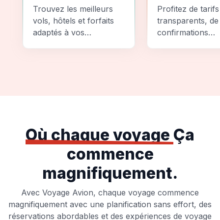
Comparez
Sécurité
Trouvez les meilleurs
Profitez de tarifs
vols, hôtels et forfaits
transparents, de
adaptés à vos
confirmations
préférences et à votre
instantanées et
budget.
d'options de pai
sécurisées pour
tranquillité d'espr
totale.
Où chaque voyage
Ça
commence
magnifiquement.
Avec Voyage Avion, chaque voyage commence
magnifiquement avec une planification sans effort, des
réservations abordables et des expériences de voyage