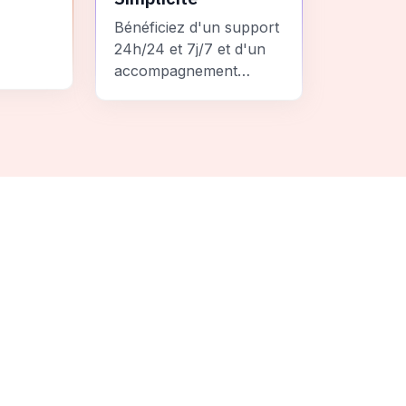
Bénéficiez d'un support
24h/24 et 7j/7 et d'un
accompagnement
personnalisé pour un
ement
voyage sans stress et
 une
inoubliable.
it