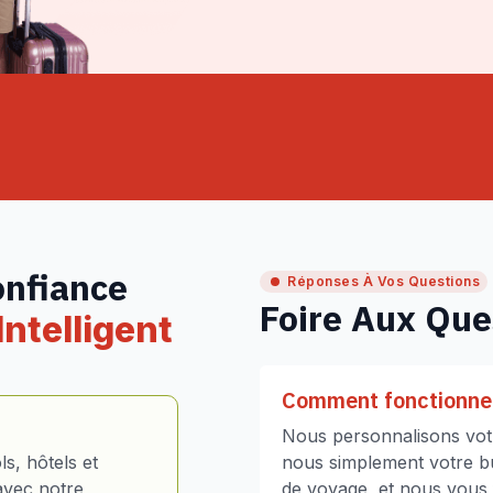
onfiance
Réponses À Vos Questions
Foire Aux Que
ntelligent
Comment fonctionne 
Nous personnalisons votr
s, hôtels et
nous simplement votre bud
avec notre
de voyage, et nous vous