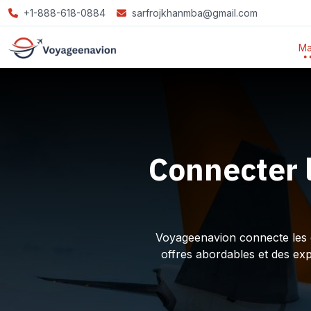
+1-888-618-0884
sarfrojkhanmba@gmail.com
Ma
Connecter 
Voyageenavion connecte les ex
offres abordables et des ex