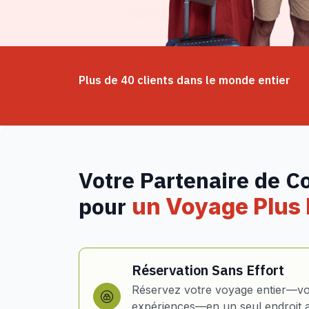
Plus de 40 clients dans le monde entier
Votre Partenaire de C
pour
un Voyage Plus I
Réservation Sans Effort
Réservez votre voyage entier—vol
expériences—en un seul endroit 