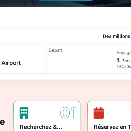
Des millions
Départ
Voyage
1
Pers
1 Adulte
01
ge
Recherchez &
Réservez en 