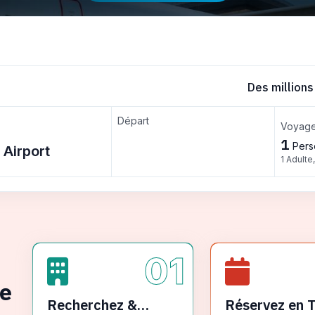
Des millions
Départ
Voyage
1
Pers
1 Adulte
01
ge
Recherchez &
Réservez en 