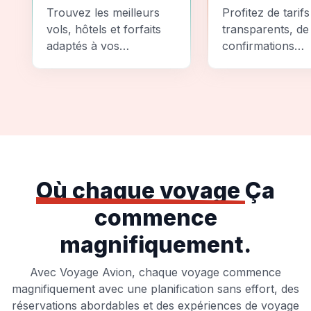
Comparez
Sécurité
Trouvez les meilleurs
Profitez de tarifs
vols, hôtels et forfaits
transparents, de
adaptés à vos
confirmations
préférences et à votre
instantanées et
budget.
d'options de pai
sécurisées pour
tranquillité d'espr
totale.
Où chaque voyage
Ça
commence
magnifiquement.
Avec Voyage Avion, chaque voyage commence
magnifiquement avec une planification sans effort, des
réservations abordables et des expériences de voyage