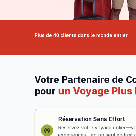
Plus de 40 clients dans le monde entier
Votre Partenaire de C
pour
un Voyage Plus I
Réservation Sans Effort
Réservez votre voyage entier—vol
expériences—en un seul endroit 