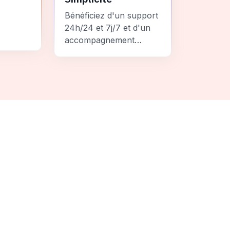
Bénéficiez d'un support
24h/24 et 7j/7 et d'un
accompagnement
personnalisé pour un
ement
voyage sans stress et
 une
inoubliable.
it