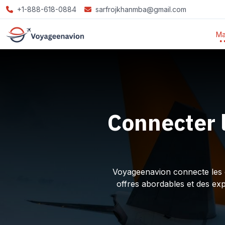
+1-888-618-0884
sarfrojkhanmba@gmail.com
Ma
Connecter 
Voyageenavion connecte les ex
offres abordables et des ex