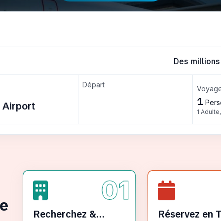
Des millions
Départ
Voyage
1
Pers
1 Adulte
01
ge
Recherchez &
Réservez en 