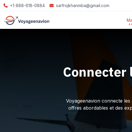
+1-888-618-0884
sarfrojkhanmba@gmail.com
Ma
Connecter 
Voyageenavion connecte les ex
offres abordables et des ex