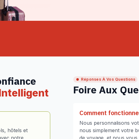
onfiance
Réponses À Vos Questions
Foire Aux Que
ntelligent
Comment fonctionne 
Nous personnalisons votr
s, hôtels et
nous simplement votre bud
avec notre
de voyage, et nous vous