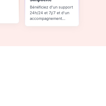
Bénéficiez d'un support
24h/24 et 7j/7 et d'un
accompagnement
personnalisé pour un
ement
voyage sans stress et
 une
inoubliable.
it