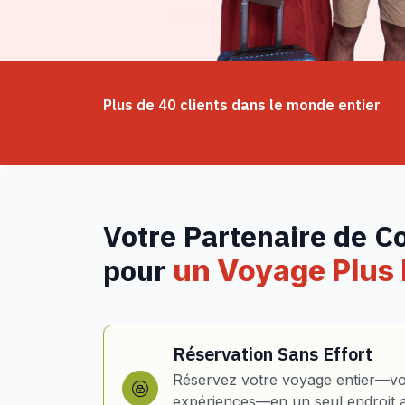
Plus de 40 clients dans le monde entier
Votre Partenaire de C
pour
un Voyage Plus I
Réservation Sans Effort
Réservez votre voyage entier—vol
expériences—en un seul endroit 