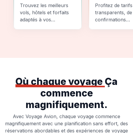
Comparez
Sécurité
Trouvez les meilleurs
Profitez de tarifs
vols, hôtels et forfaits
transparents, de
adaptés à vos
confirmations
préférences et à votre
instantanées et
budget.
d'options de pai
sécurisées pour
tranquillité d'espr
totale.
Où chaque voyage
Ça
commence
magnifiquement.
Avec Voyage Avion, chaque voyage commence
magnifiquement avec une planification sans effort, des
réservations abordables et des expériences de voyage