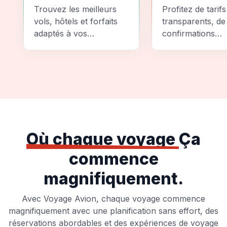
Comparez
Sécurité
Trouvez les meilleurs
Profitez de tarifs
vols, hôtels et forfaits
transparents, de
adaptés à vos
confirmations
préférences et à votre
instantanées et
budget.
d'options de pai
sécurisées pour
tranquillité d'espr
totale.
Où chaque voyage
Ça
commence
magnifiquement.
Avec Voyage Avion, chaque voyage commence
magnifiquement avec une planification sans effort, des
réservations abordables et des expériences de voyage