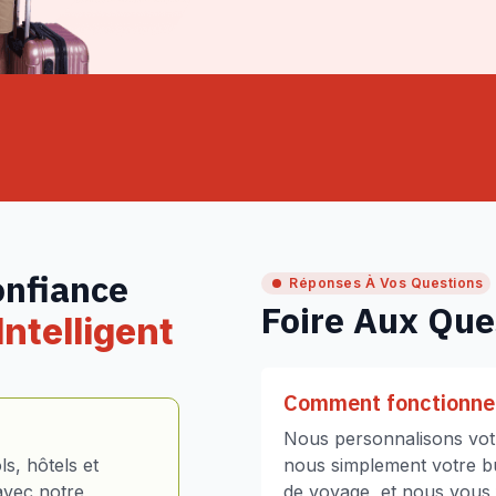
onfiance
Réponses À Vos Questions
Foire Aux Que
ntelligent
Comment fonctionne 
Nous personnalisons votr
s, hôtels et
nous simplement votre bud
avec notre
de voyage, et nous vous