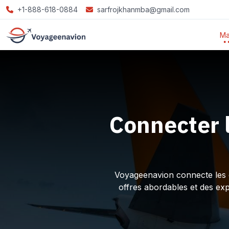
+1-888-618-0884
sarfrojkhanmba@gmail.com
Ma
Connecter 
Voyageenavion connecte les ex
offres abordables et des ex