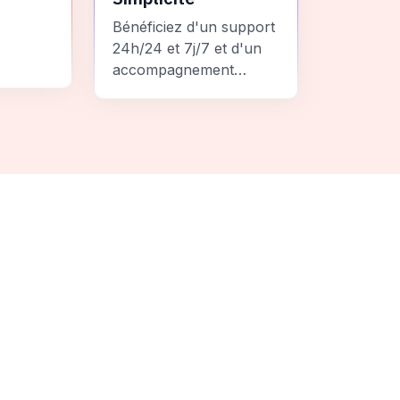
Bénéficiez d'un support
24h/24 et 7j/7 et d'un
accompagnement
personnalisé pour un
ement
voyage sans stress et
 une
inoubliable.
it