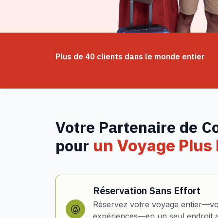
Plus de 40 clients dans le monde entier
Votre Partenaire de C
pour
un Voyage Plus I
Réservation Sans Effort
Réservez votre voyage entier—vol
expériences—en un seul endroit 