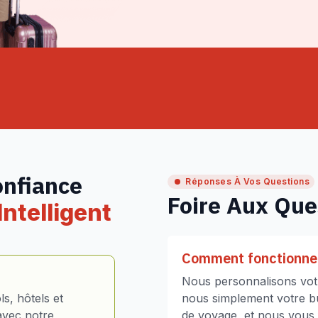
onfiance
Réponses À Vos Questions
Foire Aux Que
ntelligent
Comment fonctionne 
Nous personnalisons votr
s, hôtels et
nous simplement votre bud
avec notre
de voyage, et nous vous