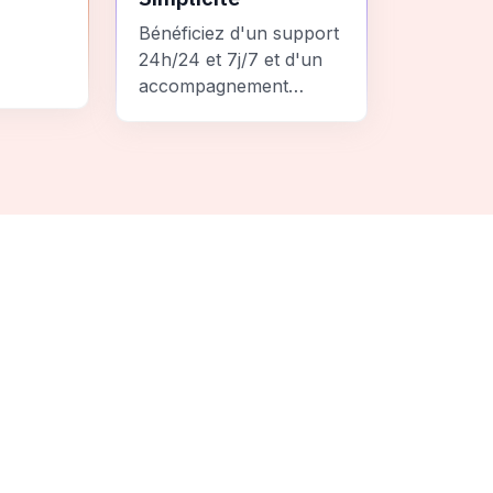
Bénéficiez d'un support
24h/24 et 7j/7 et d'un
accompagnement
personnalisé pour un
ement
voyage sans stress et
 une
inoubliable.
it