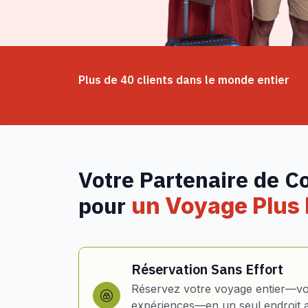
Plus de 40 clients dans le monde entier
Votre Partenaire de C
pour
un Voyage Plus I
Réservation Sans Effort
Réservez votre voyage entier—vol
expériences—en un seul endroit 