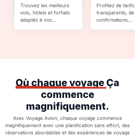
Comparez
Sécurité
Trouvez les meilleurs
Profitez de tarifs
vols, hôtels et forfaits
transparents, de
adaptés à vos
confirmations
préférences et à votre
instantanées et
budget.
d'options de pai
sécurisées pour
tranquillité d'espr
totale.
Où chaque voyage
Ça
commence
magnifiquement.
Avec Voyage Avion, chaque voyage commence
magnifiquement avec une planification sans effort, des
réservations abordables et des expériences de voyage