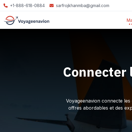
+1-888-618-0884
sarfrojkhanmba@gmail.com
Ma
Connecter 
Voyageenavion connecte les ex
offres abordables et des ex