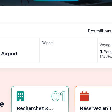
Des millions
Départ
Voyage
1
Pers
1 Adulte
01
ge
Recherchez &
Réservez en 