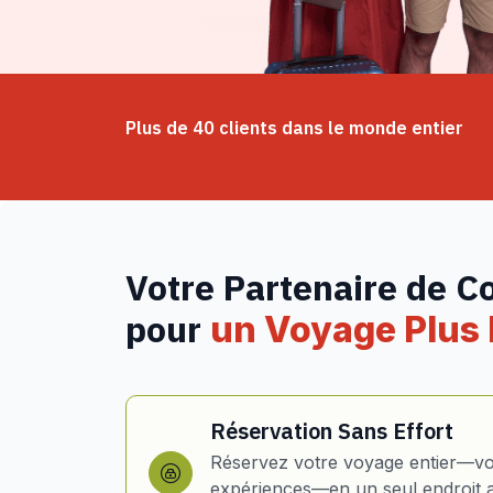
Plus de 40 clients dans le monde entier
Votre Partenaire de C
pour
un Voyage Plus I
Réservation Sans Effort
Réservez votre voyage entier—vol
expériences—en un seul endroit 