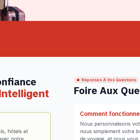
onfiance
Réponses À Vos Questions
Foire Aux Que
ntelligent
Comment fonctionne 
Nous personnalisons votr
s, hôtels et
nous simplement votre bud
avec notre
de voyage, et nous vous