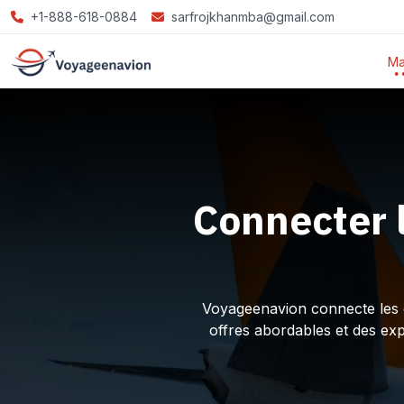
+1-888-618-0884
sarfrojkhanmba@gmail.com
Ma
Connecter 
Voyageenavion connecte les ex
offres abordables et des ex