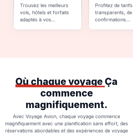
Comparez
Sécurité
Trouvez les meilleurs
Profitez de tarifs
vols, hôtels et forfaits
transparents, de
adaptés à vos
confirmations
préférences et à votre
instantanées et
budget.
d'options de pai
sécurisées pour
tranquillité d'espr
totale.
Où chaque voyage
Ça
commence
magnifiquement.
Avec Voyage Avion, chaque voyage commence
magnifiquement avec une planification sans effort, des
réservations abordables et des expériences de voyage