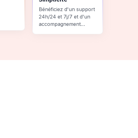
Bénéficiez d'un support
24h/24 et 7j/7 et d'un
accompagnement
personnalisé pour un
ement
voyage sans stress et
 une
inoubliable.
it